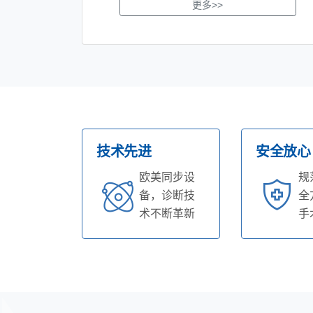
更多>>
技术先进
安全放心
欧美同步设
规
备，诊断技
全
术不断革新
手