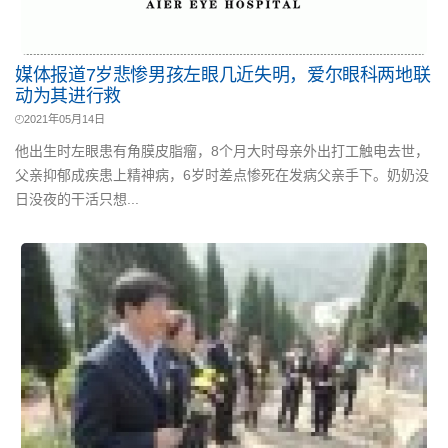
媒体报道7岁悲惨男孩左眼几近失明，爱尔眼科两地联
动为其进行救
2021年05月14日
他出生时左眼患有角膜皮脂瘤，8个月大时母亲外出打工触电去世，
父亲抑郁成疾患上精神病，6岁时差点惨死在发病父亲手下。奶奶没
日没夜的干活只想...